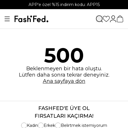
APP'e özel %15 indirim kodu: APP15
500
Beklenmeyen bir hata oluştu.
Lütfen daha sonra tekrar deneyiniz.
Ana sayfaya dön
FASHFED'E ÜYE OL
FIRSATLARI KAÇIRMA!
Kadın
Erkek
Belirtmek istemiyorum