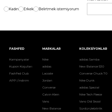
Kadın
Erkek
Belirtmek istemiyorum
FASHFED
MARKALAR
KOLEKSİYONLAR
Kampanyalar
Nike
adidas Samba
Kupon Koşulları
adidas
New Balance 530
FashFed Club
Lacoste
Converse Chuck 70
APP | İndirim
Jordan
Nike Dunk
Converse
adidas Spezial
Calvin Klein
Nike Tech Fleece
Vans
Vans Old Skool
New Balance
Sürdürülebilirlik