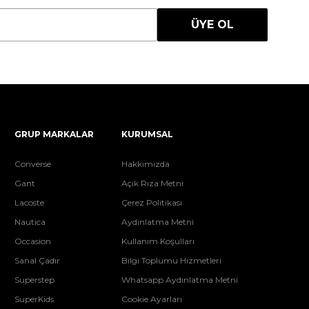
ÜYE OL
GRUP MARKALAR
KURUMSAL
Converse
Hakkımızda
Gant
Açık Rıza Metni
Lacoste
Çerez Politikası
Nautica
Aydınlatma Metni
Occasion
Kullanım Koşulları
Sanal Çadır
Bilgi Toplumu Hizmetleri
Superstep
Whatsapp Aydınlatma Metni
SuperKids
Cookie Ayarları