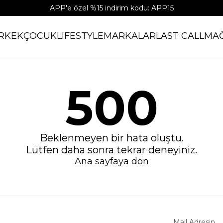
APP'e özel %15 indirim kodu: APP15
RKEK
ÇOCUK
LIFESTYLE
MARKALAR
LAST CALL
MA
500
Beklenmeyen bir hata oluştu.
Lütfen daha sonra tekrar deneyiniz.
Ana sayfaya dön
Mail Adresin