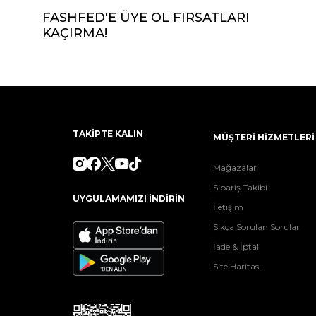
FASHFED'E ÜYE OL FIRSATLARI
KAÇIRMA!
TAKİPTE KALIN
MÜŞTERİ HİZMETLERİ
Mağazalar
Sipariş Takibi
UYGULAMAMIZI İNDİRİN
İletişim
Sıkça Sorulan Sorular
İade & İptal
Site Haritası