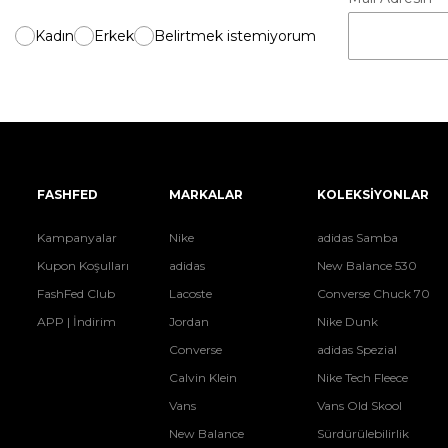
Kadın
Erkek
Belirtmek istemiyorum
FASHFED
MARKALAR
KOLEKSİYONLAR
Kampanyalar
Nike
adidas Samba
Kupon Koşulları
adidas
New Balance 530
FashFed Club
Lacoste
Converse Chuck 70
APP | İndirim
Jordan
Nike Dunk
Converse
adidas Spezial
Calvin Klein
Nike Tech Fleece
Vans
Vans Old Skool
New Balance
Sürdürülebilirlik