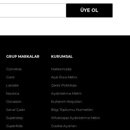
ÜYE OL
GRUP MARKALAR
KURUMSAL
Converse
Hakkımızda
Gant
Açık Rıza Metni
Lacoste
Çerez Politikası
Nautica
Aydınlatma Metni
Occasion
Kullanım Koşulları
Sanal Çadır
Bilgi Toplumu Hizmetleri
Superstep
Whatsapp Aydınlatma Metni
SuperKids
Cookie Ayarları