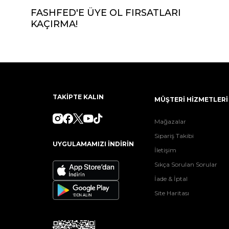
FASHFED'E ÜYE OL FIRSATLARI
KAÇIRMA!
TAKİPTE KALIN
MÜŞTERİ HİZMETLERİ
Mağazalar
Sipariş Takibi
UYGULAMAMIZI İNDİRİN
İletişim
Sıkça Sorulan Sorular
İade & İptal
Site Haritası