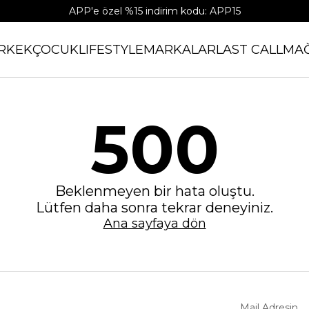
APP'e özel %15 indirim kodu: APP15
RKEK
ÇOCUK
LIFESTYLE
MARKALAR
LAST CALL
MA
500
Beklenmeyen bir hata oluştu.
Lütfen daha sonra tekrar deneyiniz.
Ana sayfaya dön
Mail Adresin