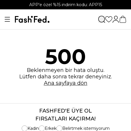
APP'e özel %15 indirim kodu: APP15
500
Beklenmeyen bir hata oluştu.
Lütfen daha sonra tekrar deneyiniz.
Ana sayfaya dön
FASHFED'E ÜYE OL
FIRSATLARI KAÇIRMA!
Kadın
Erkek
Belirtmek istemiyorum