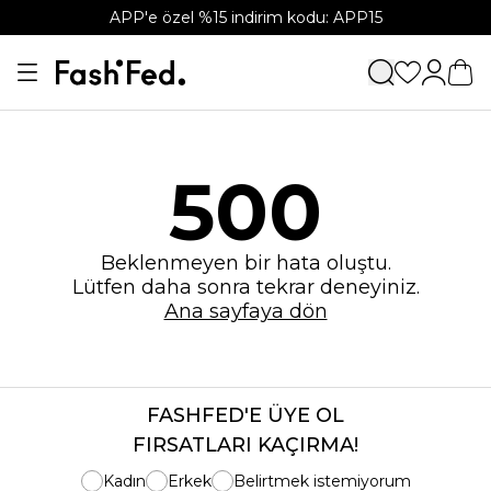
APP'e özel %15 indirim kodu: APP15
500
Beklenmeyen bir hata oluştu.
Lütfen daha sonra tekrar deneyiniz.
Ana sayfaya dön
FASHFED'E ÜYE OL
FIRSATLARI KAÇIRMA!
Kadın
Erkek
Belirtmek istemiyorum