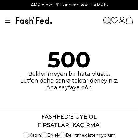
APP'e özel %15 indirim kodu: APP15
500
Beklenmeyen bir hata oluştu.
Lütfen daha sonra tekrar deneyiniz.
Ana sayfaya dön
FASHFED'E ÜYE OL
FIRSATLARI KAÇIRMA!
Kadın
Erkek
Belirtmek istemiyorum