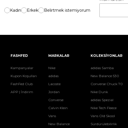
Kadın
Erkek
Belirtmek istemiyorum
FASHFED
MARKALAR
KOLEKSİYONLAR
Kampanyalar
Nike
adidas Samba
Kupon Koşulları
adidas
New Balance 530
FashFed Club
Lacoste
Converse Chuck 70
APP | İndirim
Jordan
Nike Dunk
Converse
adidas Spezial
Calvin Klein
Nike Tech Fleece
Vans
Vans Old Skool
New Balance
Sürdürülebilirlik