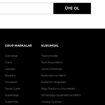
ÜYE OL
GRUP MARKALAR
KURUMSAL
Converse
Hakkımızda
Gant
Açık Rıza Metni
Lacoste
Çerez Politikası
Nautica
Aydınlatma Metni
Occasion
Kullanım Koşulları
Sanal Çadır
Bilgi Toplumu Hizmetleri
Superstep
Whatsapp Aydınlatma Metni
SuperKids
Cookie Ayarları