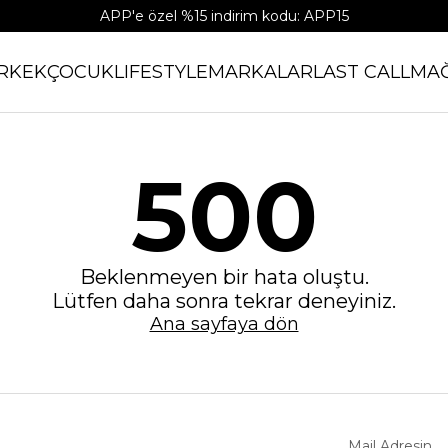
APP'e özel %15 indirim kodu: APP15
RKEK
ÇOCUK
LIFESTYLE
MARKALAR
LAST CALL
MA
500
Beklenmeyen bir hata oluştu.
Lütfen daha sonra tekrar deneyiniz.
Ana sayfaya dön
Mail Adresin