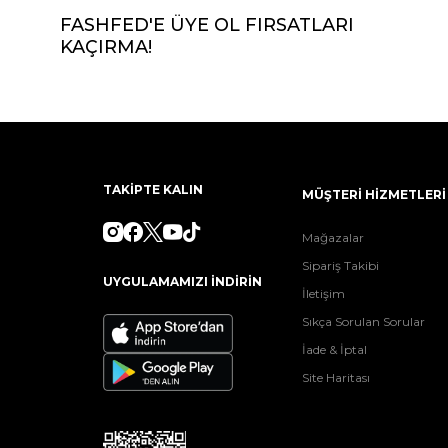
FASHFED'E ÜYE OL FIRSATLARI
KAÇIRMA!
TAKİPTE KALIN
MÜŞTERİ HİZMETLERİ
Mağazalar
Sipariş Takibi
UYGULAMAMIZI İNDİRİN
İletişim
Sıkça Sorulan Sorular
İade & İptal
Site Haritası