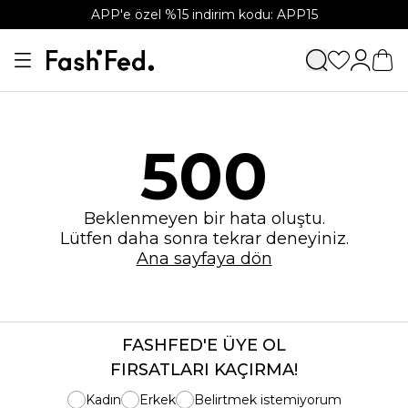
APP'e özel %15 indirim kodu: APP15
500
Beklenmeyen bir hata oluştu.
Lütfen daha sonra tekrar deneyiniz.
Ana sayfaya dön
FASHFED'E ÜYE OL
FIRSATLARI KAÇIRMA!
Kadın
Erkek
Belirtmek istemiyorum