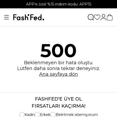
APP'e özel %15 indirim kodu: APP15
500
Beklenmeyen bir hata oluştu.
Lütfen daha sonra tekrar deneyiniz.
Ana sayfaya dön
FASHFED'E ÜYE OL
FIRSATLARI KAÇIRMA!
Kadın
Erkek
Belirtmek istemiyorum