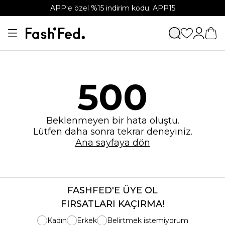
APP'e özel %15 indirim kodu: APP15
500
Beklenmeyen bir hata oluştu.
Lütfen daha sonra tekrar deneyiniz.
Ana sayfaya dön
FASHFED'E ÜYE OL
FIRSATLARI KAÇIRMA!
Kadın
Erkek
Belirtmek istemiyorum