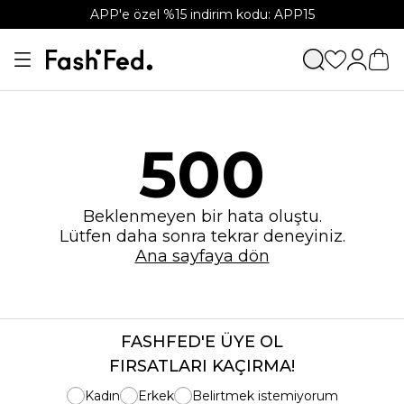
APP'e özel %15 indirim kodu: APP15
500
Beklenmeyen bir hata oluştu.
Lütfen daha sonra tekrar deneyiniz.
Ana sayfaya dön
FASHFED'E ÜYE OL
FIRSATLARI KAÇIRMA!
Kadın
Erkek
Belirtmek istemiyorum