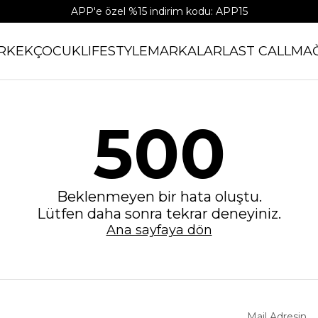
APP'e özel %15 indirim kodu: APP15
RKEK
ÇOCUK
LIFESTYLE
MARKALAR
LAST CALL
MA
500
Beklenmeyen bir hata oluştu.
Lütfen daha sonra tekrar deneyiniz.
Ana sayfaya dön
Mail Adresin