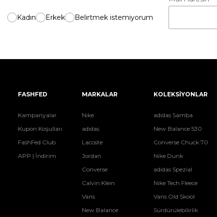
Kadın
Erkek
Belirtmek istemiyorum
FASHFED
MARKALAR
KOLEKSİYONLAR
Kampanyalar
Nike
adidas Samba
Kupon Koşulları
adidas
New Balance 530
FashFed Club
Lacoste
Converse Chuck 70
APP | İndirim
Jordan
Nike Dunk
Converse
adidas Spezial
Calvin Klein
Nike Tech Fleece
Vans
Vans Old Skool
New Balance
Sürdürülebilirlik