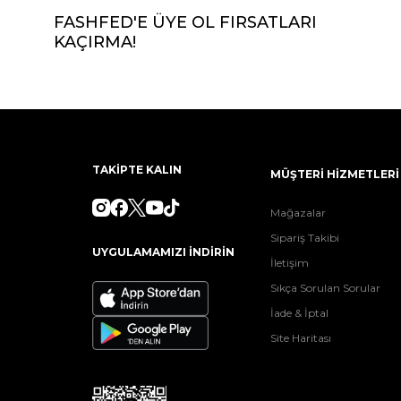
FASHFED'E ÜYE OL FIRSATLARI
KAÇIRMA!
TAKİPTE KALIN
MÜŞTERİ HİZMETLERİ
Mağazalar
Sipariş Takibi
UYGULAMAMIZI İNDİRİN
İletişim
Sıkça Sorulan Sorular
İade & İptal
Site Haritası