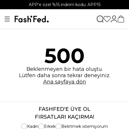
APP'e özel %15 indirim kodu: APP15
500
Beklenmeyen bir hata oluştu.
Lütfen daha sonra tekrar deneyiniz.
Ana sayfaya dön
FASHFED'E ÜYE OL
FIRSATLARI KAÇIRMA!
Kadın
Erkek
Belirtmek istemiyorum