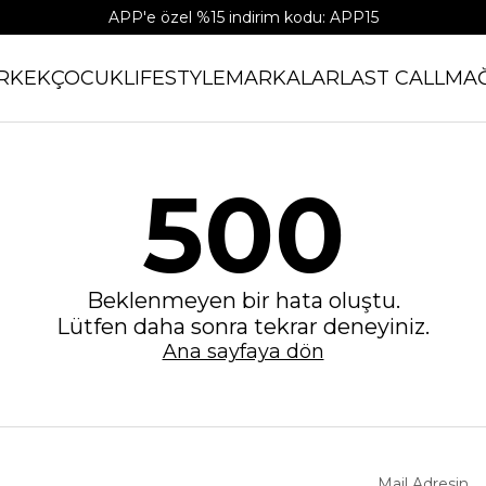
APP'e özel %15 indirim kodu: APP15
RKEK
ÇOCUK
LIFESTYLE
MARKALAR
LAST CALL
MA
500
Beklenmeyen bir hata oluştu.
Lütfen daha sonra tekrar deneyiniz.
Ana sayfaya dön
Mail Adresin