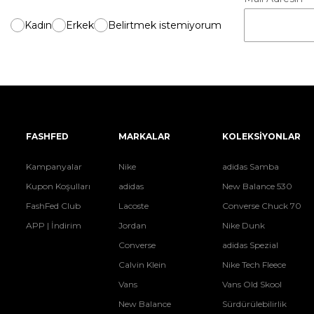
Kadın
Erkek
Belirtmek istemiyorum
FASHFED
MARKALAR
KOLEKSİYONLAR
Kampanyalar
Nike
adidas Samba
Kupon Koşulları
adidas
New Balance 530
FashFed Club
Lacoste
Converse Chuck 70
APP | İndirim
Jordan
Nike Dunk
Converse
adidas Spezial
Calvin Klein
Nike Tech Fleece
Vans
Vans Old Skool
New Balance
Sürdürülebilirlik