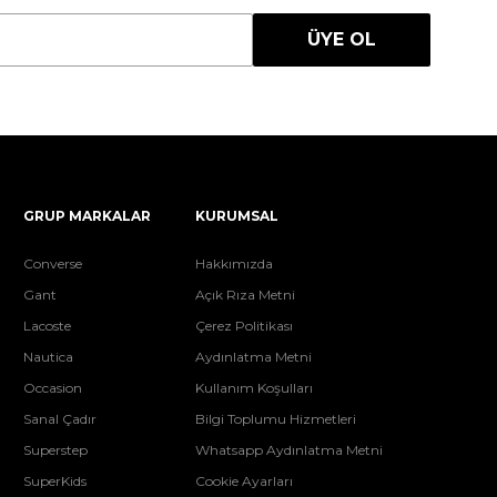
ÜYE OL
GRUP MARKALAR
KURUMSAL
Converse
Hakkımızda
Gant
Açık Rıza Metni
Lacoste
Çerez Politikası
Nautica
Aydınlatma Metni
Occasion
Kullanım Koşulları
Sanal Çadır
Bilgi Toplumu Hizmetleri
Superstep
Whatsapp Aydınlatma Metni
SuperKids
Cookie Ayarları