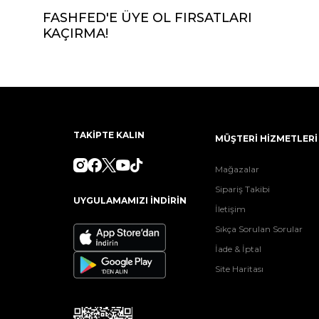
FASHFED'E ÜYE OL FIRSATLARI
KAÇIRMA!
TAKİPTE KALIN
MÜŞTERİ HİZMETLERİ
Mağazalar
Sipariş Takibi
UYGULAMAMIZI İNDİRİN
İletişim
Sıkça Sorulan Sorular
İade & İptal
Site Haritası