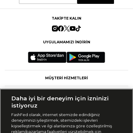
TAKİPTE KALIN
UYGULAMAMIZI İNDİRİN
MÜŞTERİ HİZMETLERİ
FASHFED
Daha iyi bir deneyim için izninizi
istiyoruz
MARKALAR
FashFed olarak, internet sitemizde edindiğiniz
deneyiminizi iyileştirmek, sitemizdeki işlevleri
KOLEKSİYONLAR
kişiselleştirmek ve ilgi alanlarınıza göre özelleştirilmiş
reklam/pazarlama faaliyetleri yürütebilmek için