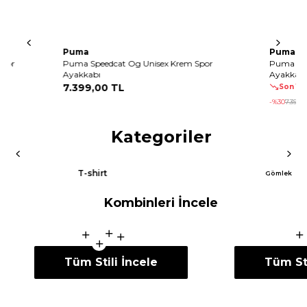
Puma
Puma
Spor
Puma Speedcat Og Unisex Krem Spor
Puma Spe
Ayakkabı
Ayakkabı
7.399
,
00 TL
Son 10 
-%
30
7.399
,
0
Kategoriler
T-shirt
Gömlek
Kombinleri İncele
Tüm Stili İncele
Tüm Sti