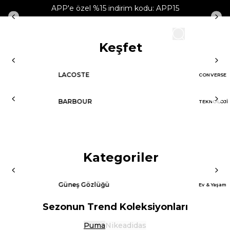
APP'e özel %15 indirim kodu: APP15
Keşfet
LACOSTE
CONVERSE
BARBOUR
TEKNOLOJİ
Kategoriler
Güneş Gözlüğü
Ev & Yaşam
Sezonun Trend Koleksiyonları
Puma
Nike
adidas