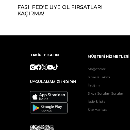
FASHFED'E ÜYE OL FIRSATLARI
KAÇIRMA!
TAKİPTE KALIN
MÜŞTERİ HİZMETLERİ
Mağazalar
Sipariş Takibi
UYGULAMAMIZI İNDİRİN
İletişim
Sıkça Sorulan Sorular
İade & İptal
Site Haritası