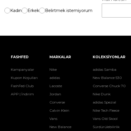
Kadın
Erkek
Belirtmek istemiyorum
FASHFED
MARKALAR
KOLEKSİYONLAR
Kampanyalar
Nike
adidas Samba
Kupon Koşulları
adidas
New Balance 530
FashFed Club
Lacoste
Converse Chuck 70
APP | İndirim
Jordan
Nike Dunk
Converse
adidas Spezial
Calvin Klein
Nike Tech Fleece
Vans
Vans Old Skool
New Balance
Sürdürülebilirlik