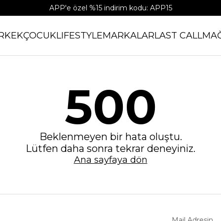
APP'e özel %15 indirim kodu: APP15
RKEK
ÇOCUK
LIFESTYLE
MARKALAR
LAST CALL
MA
500
Beklenmeyen bir hata oluştu.
Lütfen daha sonra tekrar deneyiniz.
Ana sayfaya dön
Mail Adresin