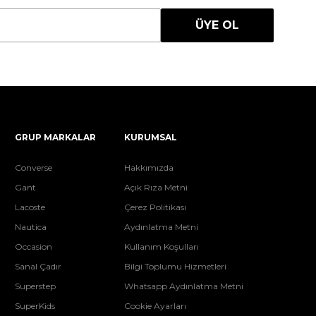
ÜYE OL
GRUP MARKALAR
KURUMSAL
Converse
Hakkımızda
Gant
Açık Rıza Metni
Lacoste
Çerez Politikası
Nautica
Aydınlatma Metni
Occasion
Kullanım Koşulları
Sanal Çadır
Bilgi Toplumu Hizmetleri
Superstep
Whatsapp Aydınlatma Metni
SuperKids
Cookie Ayarları