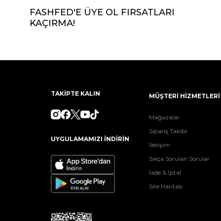
FASHFED'E ÜYE OL FIRSATLARI
KAÇIRMA!
TAKİPTE KALIN
MÜŞTERİ HİZMETLERİ
Mağazalar
Sipariş Takibi
UYGULAMAMIZI İNDİRİN
İletişim
Sıkça Sorulan Sorular
İade & İptal
Site Haritası