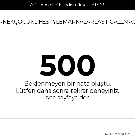
APP'e özel %15 indirim kodu: APP15
RKEK
ÇOCUK
LIFESTYLE
MARKALAR
LAST CALL
MA
500
Beklenmeyen bir hata oluştu.
Lütfen daha sonra tekrar deneyiniz.
Ana sayfaya dön
Mail Adresin