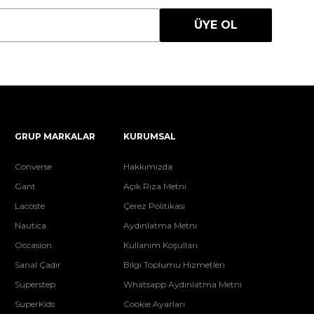
ÜYE OL
GRUP MARKALAR
KURUMSAL
Converse
Hakkımızda
Gant
Açık Rıza Metni
Lacoste
Çerez Politikası
Nautica
Aydınlatma Metni
Occasion
Kullanım Koşulları
Sanal Çadır
Bilgi Toplumu Hizmetleri
Superstep
Whatsapp Aydınlatma Metni
SuperKids
Cookie Ayarları