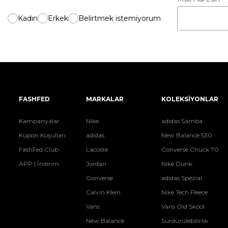
Kadın
Erkek
Belirtmek istemiyorum
FASHFED
MARKALAR
KOLEKSİYONLAR
Kampanyalar
Nike
adidas Samba
Kupon Koşulları
adidas
New Balance 530
FashFed Club
Lacoste
Converse Chuck 70
APP | İndirim
Jordan
Nike Dunk
Converse
adidas Spezial
Calvin Klein
Nike Tech Fleece
Vans
Vans Old Skool
New Balance
Sürdürülebilirlik