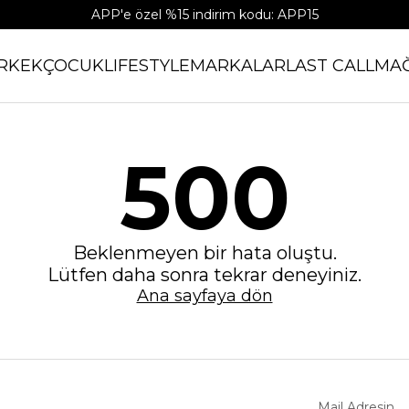
APP'e özel %15 indirim kodu: APP15
RKEK
ÇOCUK
LIFESTYLE
MARKALAR
LAST CALL
MA
500
Beklenmeyen bir hata oluştu.
Lütfen daha sonra tekrar deneyiniz.
Ana sayfaya dön
Mail Adresin