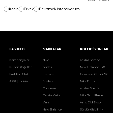
Kadın
Erkek
Belirtmek istemiyorum
FASHFED
MARKALAR
KOLEKSİYONLAR
Kampanyalar
Nike
adidas Samba
Kupon Koşulları
adidas
New Balance 530
FashFed Club
Lacoste
Converse Chuck 70
APP | İndirim
Jordan
Nike Dunk
Converse
adidas Spezial
Calvin Klein
Nike Tech Fleece
Vans
Vans Old Skool
New Balance
Sürdürülebilirlik