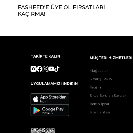
FASHFED'E ÜYE OL FIRSATLARI
KAÇIRMA!
TAKİPTE KALIN
MÜŞTERİ HİZMETLERİ
Mağazalar
Sipariş Takibi
UYGULAMAMIZI İNDİRİN
İletişim
Sıkça Sorulan Sorular
İade & İptal
Site Haritası