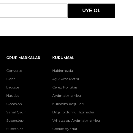
ÜYE OL
GRUP MARKALAR
KURUMSAL
Converse
Hakkımızda
Gant
Açık Rıza Metni
Lacoste
Çerez Politikası
Nautica
Aydınlatma Metni
Occasion
Kullanım Koşulları
Sanal Çadır
Bilgi Toplumu Hizmetleri
Superstep
Whatsapp Aydınlatma Metni
SuperKids
Cookie Ayarları