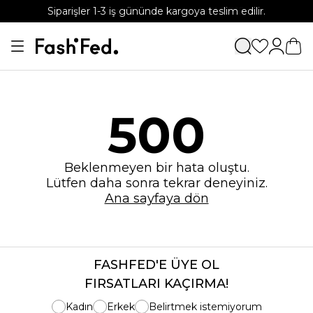
Siparişler 1-3 iş gününde kargoya teslim edilir.
APP'e özel %15 indirim kodu: APP15
500
Beklenmeyen bir hata oluştu.
Lütfen daha sonra tekrar deneyiniz.
Ana sayfaya dön
FASHFED'E ÜYE OL
FIRSATLARI KAÇIRMA!
Kadın
Erkek
Belirtmek istemiyorum