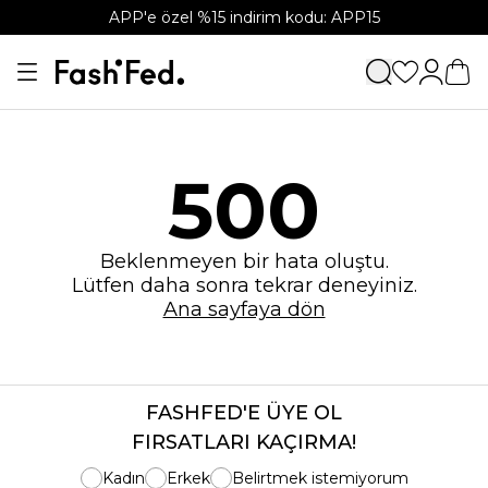
APP'e özel %15 indirim kodu: APP15
500
Beklenmeyen bir hata oluştu.
Lütfen daha sonra tekrar deneyiniz.
Ana sayfaya dön
FASHFED'E ÜYE OL
FIRSATLARI KAÇIRMA!
Kadın
Erkek
Belirtmek istemiyorum