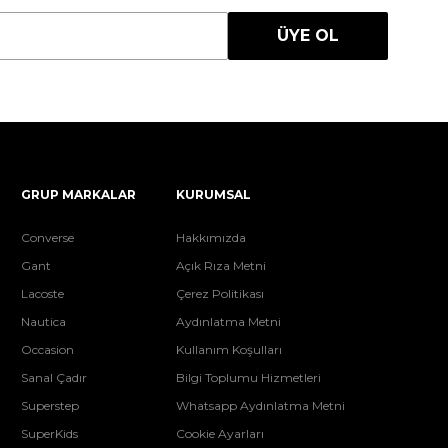
ÜYE OL
GRUP MARKALAR
KURUMSAL
Converse
Hakkımızda
Gant
Açık Rıza Metni
Lacoste
Çerez Politikası
Nautica
Aydınlatma Metni
Occasion
Kullanım Koşulları
Sanal Çadır
Bilgi Toplumu Hizmetleri
Superstep
Whatsapp Aydınlatma Metni
SuperKids
Cookie Ayarları