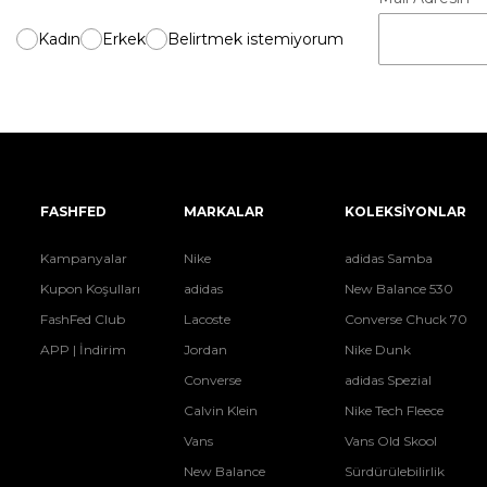
Kadın
Erkek
Belirtmek istemiyorum
FASHFED
MARKALAR
KOLEKSİYONLAR
Kampanyalar
Nike
adidas Samba
Kupon Koşulları
adidas
New Balance 530
FashFed Club
Lacoste
Converse Chuck 70
APP | İndirim
Jordan
Nike Dunk
Converse
adidas Spezial
Calvin Klein
Nike Tech Fleece
Vans
Vans Old Skool
New Balance
Sürdürülebilirlik