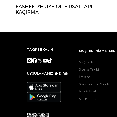
FASHFED'E ÜYE OL FIRSATLARI
KAÇIRMA!
TAKİPTE KALIN
MÜŞTERİ HİZMETLERİ
Mağazalar
Sipariş Takibi
UYGULAMAMIZI İNDİRİN
İletişim
Sıkça Sorulan Sorular
İade & İptal
Site Haritası