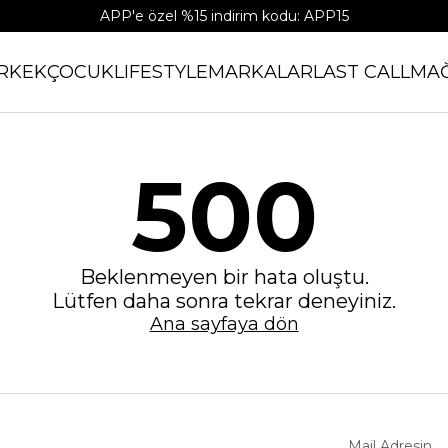
APP'e özel %15 indirim kodu: APP15
RKEK
ÇOCUK
LIFESTYLE
MARKALAR
LAST CALL
MA
500
Beklenmeyen bir hata oluştu.
Lütfen daha sonra tekrar deneyiniz.
Ana sayfaya dön
Mail Adresin