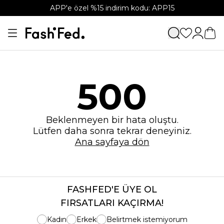
APP'e özel %15 indirim kodu: APP15
500
Beklenmeyen bir hata oluştu.
Lütfen daha sonra tekrar deneyiniz.
Ana sayfaya dön
FASHFED'E ÜYE OL
FIRSATLARI KAÇIRMA!
Kadın
Erkek
Belirtmek istemiyorum