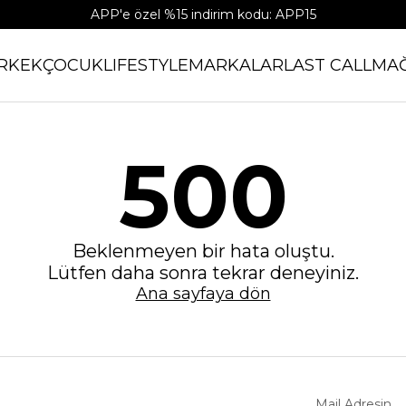
APP'e özel %15 indirim kodu: APP15
RKEK
ÇOCUK
LIFESTYLE
MARKALAR
LAST CALL
MA
500
Beklenmeyen bir hata oluştu.
Lütfen daha sonra tekrar deneyiniz.
Ana sayfaya dön
Mail Adresin