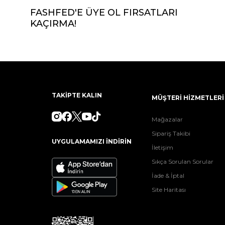
FASHFED'E ÜYE OL FIRSATLARI
KAÇIRMA!
TAKİPTE KALIN
MÜŞTERİ HİZMETLERİ
Mağazalar
Sipariş Takibi
UYGULAMAMIZI İNDİRİN
İletişim
Sıkça Sorulan Sorular
İade & İptal
Site Haritası