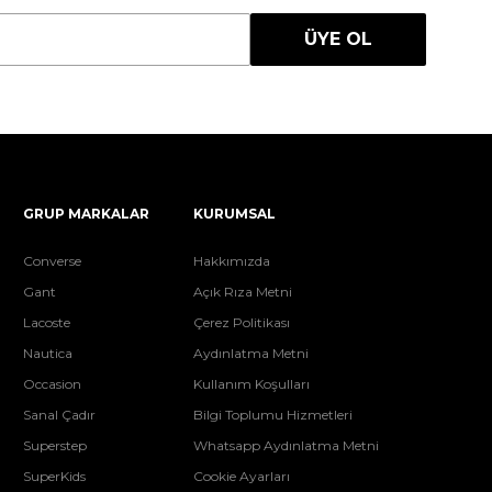
ÜYE OL
GRUP MARKALAR
KURUMSAL
Converse
Hakkımızda
Gant
Açık Rıza Metni
Lacoste
Çerez Politikası
Nautica
Aydınlatma Metni
Occasion
Kullanım Koşulları
Sanal Çadır
Bilgi Toplumu Hizmetleri
Superstep
Whatsapp Aydınlatma Metni
SuperKids
Cookie Ayarları