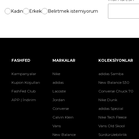
Kadın
Erkek
Belirtmek istemiyorum
FASHFED
MARKALAR
KOLEKSİYONLAR
Kampanyalar
Nike
adidas Samba
Kupon Koşulları
adidas
New Balance 530
FashFed Club
Lacoste
Converse Chuck 70
APP | İndirim
Jordan
Nike Dunk
Converse
adidas Spezial
Calvin Klein
Nike Tech Fleece
Vans
Vans Old Skool
New Balance
Sürdürülebilirlik