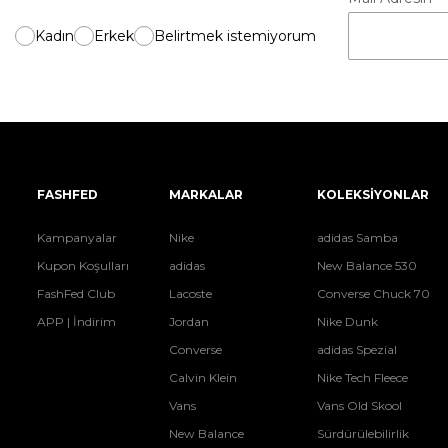
Kadın
Erkek
Belirtmek istemiyorum
FASHFED
MARKALAR
KOLEKSİYONLAR
Kampanyalar
Nike
adidas Samba
Kupon Koşulları
adidas
New Balance 530
FashFed Club
Lacoste
Converse Chuck 70
APP | İndirim
Jordan
Nike Dunk
Converse
adidas Spezial
Calvin Klein
Nike Tech Fleece
Vans
Vans Old Skool
New Balance
Sürdürülebilirlik