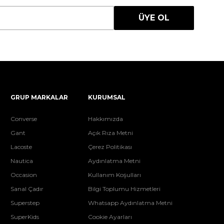
ÜYE OL
GRUP MARKALAR
KURUMSAL
Converse
Hakkımızda
Gant
Açık Rıza Metni
Lacoste
Çerez Politikası
Nautica
Aydınlatma Metni
Occasion
Kullanım Koşulları
Sanal Çadır
Bilgi Toplumu Hizmetleri
Superstep
Whatsapp Aydınlatma Metni
SuperKids
Cookie Ayarları