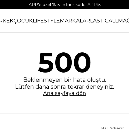
APP'e özel %15 indirim kodu: APP15
RKEK
ÇOCUK
LIFESTYLE
MARKALAR
LAST CALL
MA
500
Beklenmeyen bir hata oluştu.
Lütfen daha sonra tekrar deneyiniz.
Ana sayfaya dön
Mail Adresin