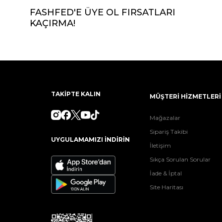
FASHFED'E ÜYE OL FIRSATLARI
KAÇIRMA!
TAKİPTE KALIN
MÜŞTERİ HİZMETLERİ
Mağazalar
Sipariş Takibi
UYGULAMAMIZI İNDİRİN
İletişim
Sıkça Sorulan Sorular
İade & İptal
Site Haritası