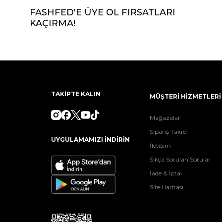
FASHFED'E ÜYE OL FIRSATLARI
KAÇIRMA!
TAKİPTE KALIN
MÜŞTERİ HİZMETLERİ
Mağazalar
Sipariş Takibi
UYGULAMAMIZI İNDİRİN
İletişim
Sıkça Sorulan Sorular
İade & İptal
Site Haritası