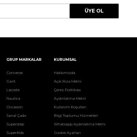
ÜYE OL
GRUP MARKALAR
KURUMSAL
Converse
Hakkımızda
Gant
Açık Rıza Metni
Lacoste
Çerez Politikası
Nautica
Aydınlatma Metni
Occasion
Kullanım Koşulları
Sanal Çadır
Bilgi Toplumu Hizmetleri
Superstep
Whatsapp Aydınlatma Metni
SuperKids
Cookie Ayarları