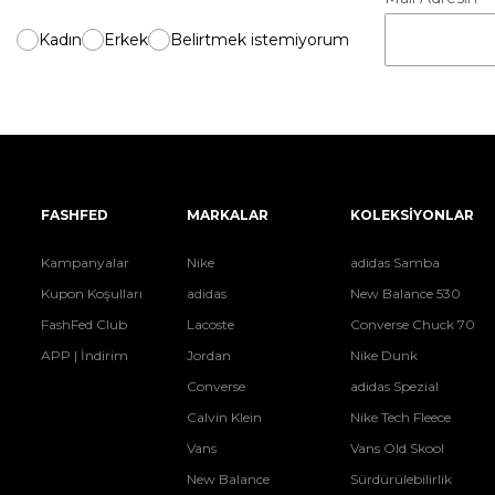
Kadın
Erkek
Belirtmek istemiyorum
FASHFED
MARKALAR
KOLEKSİYONLAR
Kampanyalar
Nike
adidas Samba
Kupon Koşulları
adidas
New Balance 530
FashFed Club
Lacoste
Converse Chuck 70
APP | İndirim
Jordan
Nike Dunk
Converse
adidas Spezial
Calvin Klein
Nike Tech Fleece
Vans
Vans Old Skool
New Balance
Sürdürülebilirlik