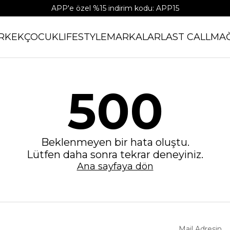
APP'e özel %15 indirim kodu: APP15
RKEK
ÇOCUK
LIFESTYLE
MARKALAR
LAST CALL
MA
500
Beklenmeyen bir hata oluştu.
Lütfen daha sonra tekrar deneyiniz.
Ana sayfaya dön
Mail Adresin