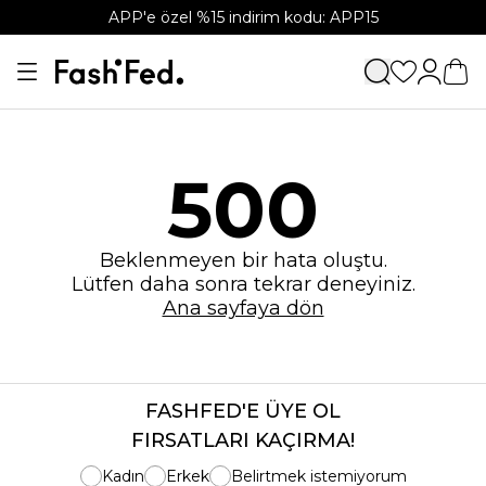
APP'e özel %15 indirim kodu: APP15
500
Beklenmeyen bir hata oluştu.
Lütfen daha sonra tekrar deneyiniz.
Ana sayfaya dön
FASHFED'E ÜYE OL
FIRSATLARI KAÇIRMA!
Kadın
Erkek
Belirtmek istemiyorum