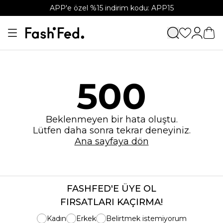
APP'e özel %15 indirim kodu: APP15
500
Beklenmeyen bir hata oluştu.
Lütfen daha sonra tekrar deneyiniz.
Ana sayfaya dön
FASHFED'E ÜYE OL
FIRSATLARI KAÇIRMA!
Kadın
Erkek
Belirtmek istemiyorum