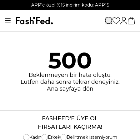
APP'e özel %15 indirim kodu: APP15
500
Beklenmeyen bir hata oluştu.
Lütfen daha sonra tekrar deneyiniz.
Ana sayfaya dön
FASHFED'E ÜYE OL
FIRSATLARI KAÇIRMA!
Kadın
Erkek
Belirtmek istemiyorum