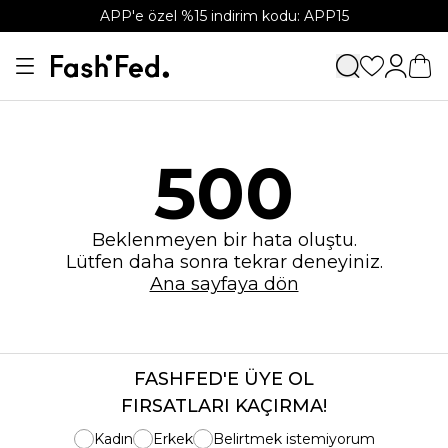
APP'e özel %15 indirim kodu: APP15
500
Beklenmeyen bir hata oluştu.
Lütfen daha sonra tekrar deneyiniz.
Ana sayfaya dön
FASHFED'E ÜYE OL
FIRSATLARI KAÇIRMA!
Kadın
Erkek
Belirtmek istemiyorum