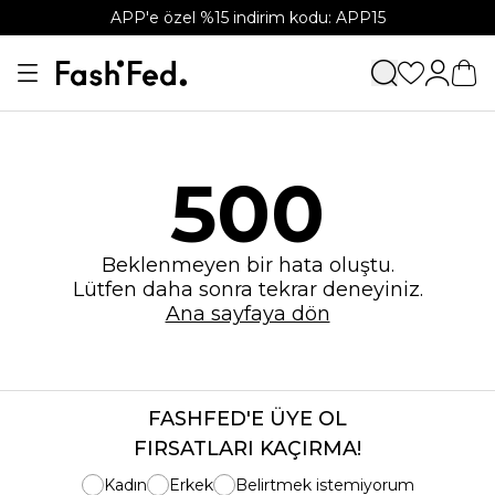
APP'e özel %15 indirim kodu: APP15
500
Beklenmeyen bir hata oluştu.
Lütfen daha sonra tekrar deneyiniz.
Ana sayfaya dön
FASHFED'E ÜYE OL
FIRSATLARI KAÇIRMA!
Kadın
Erkek
Belirtmek istemiyorum