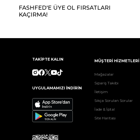
FASHFED'E ÜYE OL FIRSATLARI
KAÇIRMA!
TAKİPTE KALIN
MÜŞTERİ HİZMETLERİ
Mağazalar
Sipariş Takibi
UYGULAMAMIZI İNDİRİN
İletişim
Sıkça Sorulan Sorular
İade & İptal
Site Haritası