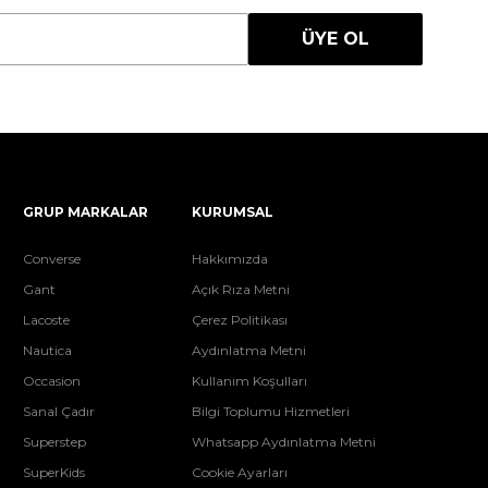
ÜYE OL
GRUP MARKALAR
KURUMSAL
Converse
Hakkımızda
Gant
Açık Rıza Metni
Lacoste
Çerez Politikası
Nautica
Aydınlatma Metni
Occasion
Kullanım Koşulları
Sanal Çadır
Bilgi Toplumu Hizmetleri
Superstep
Whatsapp Aydınlatma Metni
SuperKids
Cookie Ayarları