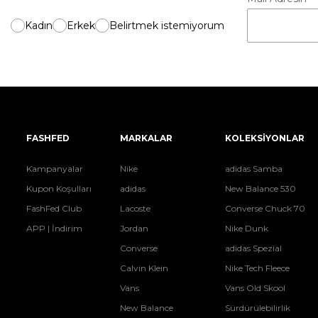
Kadın
Erkek
Belirtmek istemiyorum
FASHFED
MARKALAR
KOLEKSİYONLAR
Kampanyalar
Nike
adidas Samba
Kupon Koşulları
adidas
New Balance 530
FashFed Club
Lacoste
Converse Chuck 70
APP | İndirim
Jordan
Nike Dunk
Converse
adidas Spezial
Calvin Klein
Nike Tech Fleece
Vans
Vans Old Skool
New Balance
Sürdürülebilirlik