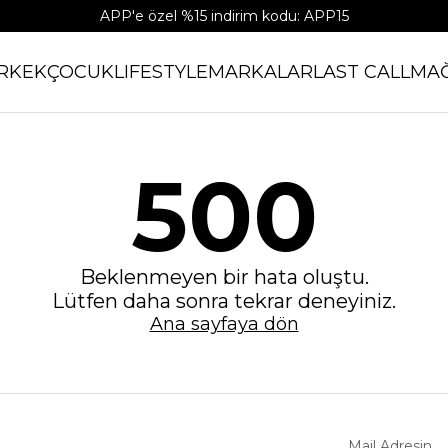
APP'e özel %15 indirim kodu: APP15
RKEK
ÇOCUK
LIFESTYLE
MARKALAR
LAST CALL
MA
500
Beklenmeyen bir hata oluştu.
Lütfen daha sonra tekrar deneyiniz.
Ana sayfaya dön
Mail Adresin