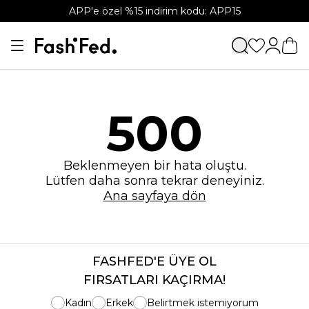
APP'e özel %15 indirim kodu: APP15
500
Beklenmeyen bir hata oluştu.
Lütfen daha sonra tekrar deneyiniz.
Ana sayfaya dön
FASHFED'E ÜYE OL
FIRSATLARI KAÇIRMA!
Kadın
Erkek
Belirtmek istemiyorum