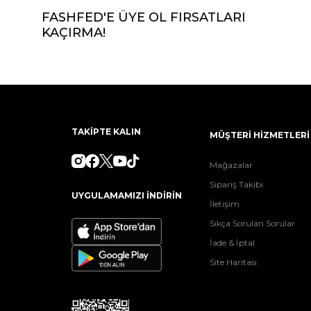
FASHFED'E ÜYE OL FIRSATLARI
KAÇIRMA!
TAKİPTE KALIN
MÜŞTERİ HİZMETLERİ
Mağazalar
Sipariş Takibi
UYGULAMAMIZI İNDİRİN
İletişim
Sıkça Sorulan Sorular
İade & İptal
Site Haritası