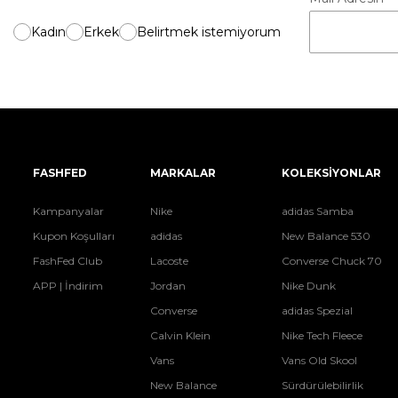
Kadın
Erkek
Belirtmek istemiyorum
FASHFED
MARKALAR
KOLEKSİYONLAR
Kampanyalar
Nike
adidas Samba
Kupon Koşulları
adidas
New Balance 530
FashFed Club
Lacoste
Converse Chuck 70
APP | İndirim
Jordan
Nike Dunk
Converse
adidas Spezial
Calvin Klein
Nike Tech Fleece
Vans
Vans Old Skool
New Balance
Sürdürülebilirlik