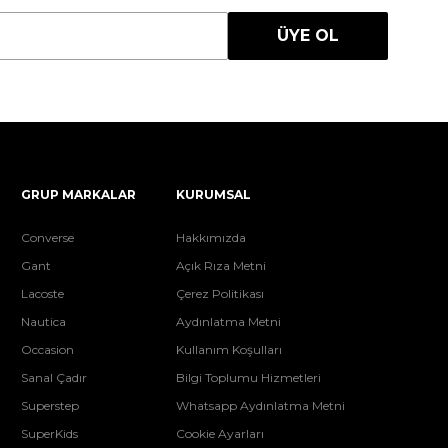
ÜYE OL
GRUP MARKALAR
KURUMSAL
Converse
Hakkımızda
Gant
Açık Rıza Metni
Lacoste
Çerez Politikası
Nautica
Aydınlatma Metni
Occasion
Kullanım Koşulları
Sanal Çadır
Bilgi Toplumu Hizmetleri
Superstep
Whatsapp Aydınlatma Metni
SuperKids
Cookie Ayarları