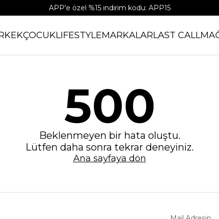
APP'e özel %15 indirim kodu: APP15
RKEK
ÇOCUK
LIFESTYLE
MARKALAR
LAST CALL
MA
500
Beklenmeyen bir hata oluştu.
Lütfen daha sonra tekrar deneyiniz.
Ana sayfaya dön
Mail Adresin