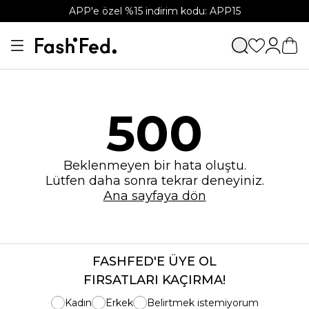
APP'e özel %15 indirim kodu: APP15
500
Beklenmeyen bir hata oluştu.
Lütfen daha sonra tekrar deneyiniz.
Ana sayfaya dön
FASHFED'E ÜYE OL
FIRSATLARI KAÇIRMA!
Kadın
Erkek
Belirtmek istemiyorum