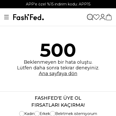
APP'e özel %15 indirim kodu: APP15
500
Beklenmeyen bir hata oluştu.
Lütfen daha sonra tekrar deneyiniz.
Ana sayfaya dön
FASHFED'E ÜYE OL
FIRSATLARI KAÇIRMA!
Kadın
Erkek
Belirtmek istemiyorum