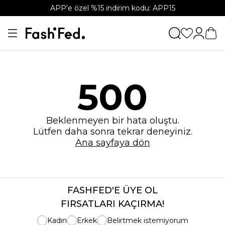
APP'e özel %15 indirim kodu: APP15
500
Beklenmeyen bir hata oluştu.
Lütfen daha sonra tekrar deneyiniz.
Ana sayfaya dön
FASHFED'E ÜYE OL
FIRSATLARI KAÇIRMA!
Kadın
Erkek
Belirtmek istemiyorum