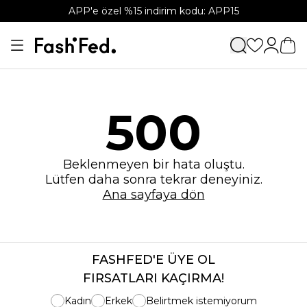
APP'e özel %15 indirim kodu: APP15
500
Beklenmeyen bir hata oluştu.
Lütfen daha sonra tekrar deneyiniz.
Ana sayfaya dön
FASHFED'E ÜYE OL
FIRSATLARI KAÇIRMA!
Kadın
Erkek
Belirtmek istemiyorum