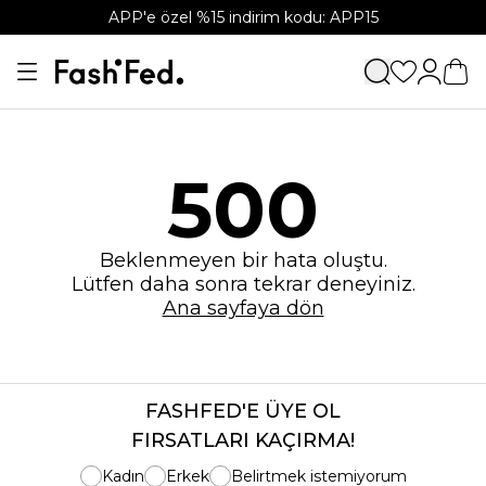
APP'e özel %15 indirim kodu: APP15
500
Beklenmeyen bir hata oluştu.
Lütfen daha sonra tekrar deneyiniz.
Ana sayfaya dön
FASHFED'E ÜYE OL
FIRSATLARI KAÇIRMA!
Kadın
Erkek
Belirtmek istemiyorum