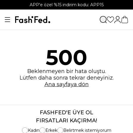
APP'e özel %15 indirim kodu: APP15
500
Beklenmeyen bir hata oluştu.
Lütfen daha sonra tekrar deneyiniz.
Ana sayfaya dön
FASHFED'E ÜYE OL
FIRSATLARI KAÇIRMA!
Kadın
Erkek
Belirtmek istemiyorum