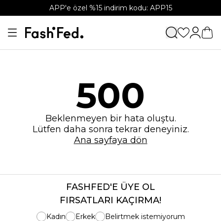
APP'e özel %15 indirim kodu: APP15
500
Beklenmeyen bir hata oluştu.
Lütfen daha sonra tekrar deneyiniz.
Ana sayfaya dön
FASHFED'E ÜYE OL
FIRSATLARI KAÇIRMA!
Kadın
Erkek
Belirtmek istemiyorum