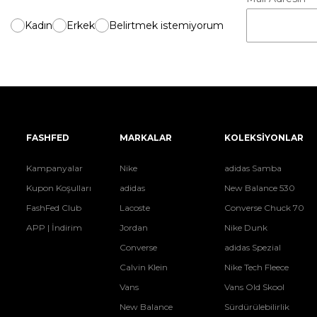
Kadın
Erkek
Belirtmek istemiyorum
FASHFED
MARKALAR
KOLEKSİYONLAR
Kampanyalar
Nike
adidas Samba
Kupon Koşulları
adidas
New Balance 530
FashFed Club
Lacoste
Converse Chuck 70
APP | İndirim
Jordan
Nike Dunk
Converse
adidas Spezial
Calvin Klein
Nike Tech Fleece
Vans
Vans Old Skool
New Balance
Sürdürülebilirlik