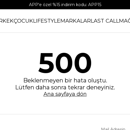
APP'e özel %15 indirim kodu: APP15
RKEK
ÇOCUK
LIFESTYLE
MARKALAR
LAST CALL
MA
500
Beklenmeyen bir hata oluştu.
Lütfen daha sonra tekrar deneyiniz.
Ana sayfaya dön
Mail Adresin