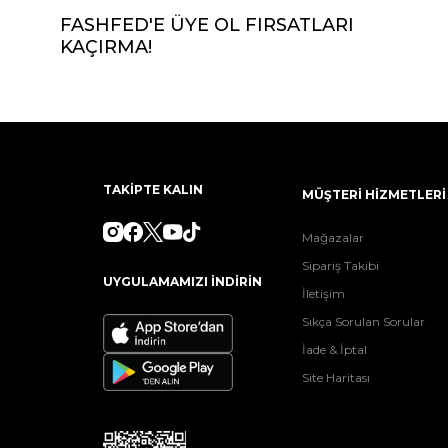
FASHFED'E ÜYE OL FIRSATLARI
KAÇIRMA!
TAKİPTE KALIN
MÜŞTERİ HİZMETLERİ
Mağazalar
Sipariş Takibi
UYGULAMAMIZI İNDİRİN
İletişim
Sıkça Sorulan Sorular
İade & İptal
Site Haritası