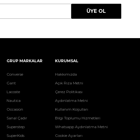
ÜYE OL
GRUP MARKALAR
KURUMSAL
Converse
Hakkımızda
Gant
Açık Rıza Metni
Lacoste
Çerez Politikası
Nautica
Aydınlatma Metni
Occasion
Kullanım Koşulları
Sanal Çadır
Bilgi Toplumu Hizmetleri
Superstep
Whatsapp Aydınlatma Metni
SuperKids
Cookie Ayarları