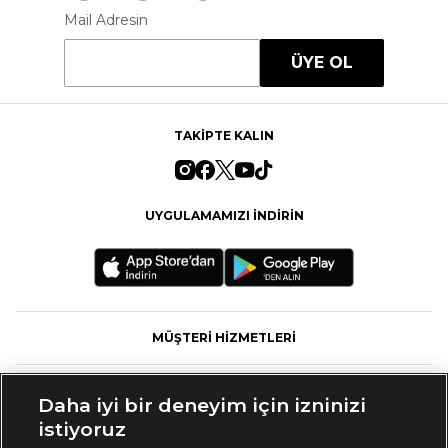
Mail Adresin
ÜYE OL
TAKİPTE KALIN
UYGULAMAMIZI İNDİRİN
MÜŞTERİ HİZMETLERİ
FASHFED
Daha iyi bir deneyim için izninizi
istiyoruz
MARKALAR