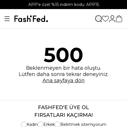
APP'e özel %15 indirim kodu: APP15
500
Beklenmeyen bir hata oluştu.
Lütfen daha sonra tekrar deneyiniz.
Ana sayfaya dön
FASHFED'E ÜYE OL
FIRSATLARI KAÇIRMA!
Kadın
Erkek
Belirtmek istemiyorum