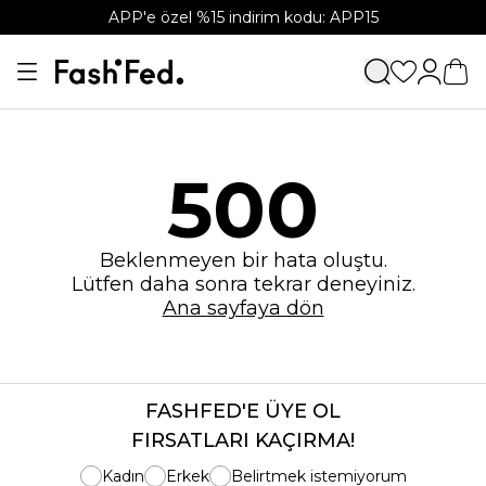
APP'e özel %15 indirim kodu: APP15
500
Beklenmeyen bir hata oluştu.
Lütfen daha sonra tekrar deneyiniz.
Ana sayfaya dön
FASHFED'E ÜYE OL
FIRSATLARI KAÇIRMA!
Kadın
Erkek
Belirtmek istemiyorum