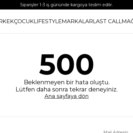
Siparişler 1-3 iş gününde kargoya teslim edilir.
APP'e özel %15 indirim kodu: APP15
RKEK
ÇOCUK
LIFESTYLE
MARKALAR
LAST CALL
MA
500
Beklenmeyen bir hata oluştu.
Lütfen daha sonra tekrar deneyiniz.
Ana sayfaya dön
Mail Adresin