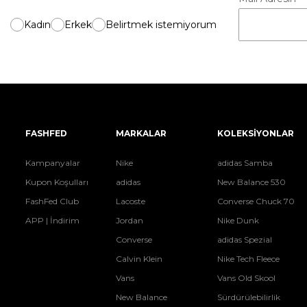
Kadın
Erkek
Belirtmek istemiyorum
FASHFED
MARKALAR
KOLEKSİYONLAR
Kampanyalar
Nike
adidas Samba
Kupon Koşulları
adidas
New Balance 530
FashFed Club
Lacoste
Converse Chuck 70
APP | İndirim
Jordan
Nike Dunk
Converse
adidas Spezial
Calvin Klein
Nike Tech Fleece
Vans
Vans Old Skool
New Balance
Sürdürülebilirlik