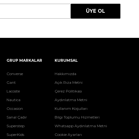
ÜYE OL
GRUP MARKALAR
KURUMSAL
Converse
Hakkımızda
Gant
Açık Rıza Metni
Lacoste
Çerez Politikası
Nautica
Aydınlatma Metni
Occasion
Kullanım Koşulları
Sanal Çadır
Bilgi Toplumu Hizmetleri
Superstep
Whatsapp Aydınlatma Metni
SuperKids
Cookie Ayarları