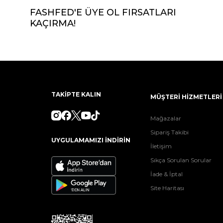
FASHFED'E ÜYE OL FIRSATLARI
KAÇIRMA!
TAKİPTE KALIN
MÜŞTERİ HİZMETLERİ
Mağazalar
Sipariş Takibi
UYGULAMAMIZI İNDİRİN
İletişim
Sıkça Sorulan Sorular
İade & İptal
Site Haritası