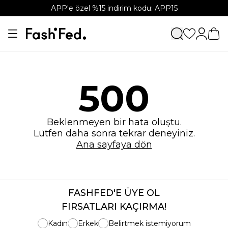
APP'e özel %15 indirim kodu: APP15
500
Beklenmeyen bir hata oluştu.
Lütfen daha sonra tekrar deneyiniz.
Ana sayfaya dön
FASHFED'E ÜYE OL
FIRSATLARI KAÇIRMA!
Kadın
Erkek
Belirtmek istemiyorum