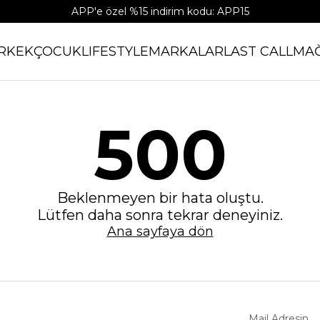
APP'e özel %15 indirim kodu: APP15
RKEK
ÇOCUK
LIFESTYLE
MARKALAR
LAST CALL
MA
500
Beklenmeyen bir hata oluştu.
Lütfen daha sonra tekrar deneyiniz.
Ana sayfaya dön
Mail Adresin