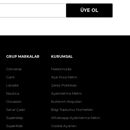
ÜYE OL
GRUP MARKALAR
KURUMSAL
Converse
Hakkımızda
Gant
Açık Rıza Metni
Lacoste
Çerez Politikası
Nautica
Aydınlatma Metni
Occasion
Kullanım Koşulları
Sanal Çadır
Bilgi Toplumu Hizmetleri
Superstep
Whatsapp Aydınlatma Metni
SuperKids
Cookie Ayarları