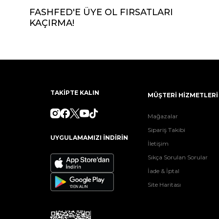
FASHFED'E ÜYE OL FIRSATLARI
KAÇIRMA!
TAKİPTE KALIN
MÜŞTERİ HİZMETLERİ
Mağazalar
Sipariş Takibi
UYGULAMAMIZI İNDİRİN
İletişim
Sıkça Sorulan Sorular
İade & İptal
Site Haritası