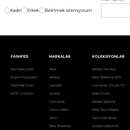
Kadın
Erkek
Belirtmek istemiyorum
FASHFED
MARKALAR
KOLEKSİYONLAR
Kampanyalar
Nike
adidas Samba
Kupon Koşulları
adidas
New Balance 530
FashFed Club
Lacoste
Converse Chuck 70
APP | İndirim
Jordan
Nike Dunk
Converse
adidas Spezial
Calvin Klein
Nike Tech Fleece
Vans
Vans Old Skool
New Balance
Sürdürülebilirlik