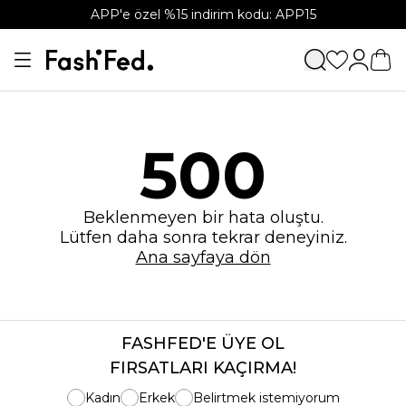
APP'e özel %15 indirim kodu: APP15
500
Beklenmeyen bir hata oluştu.
Lütfen daha sonra tekrar deneyiniz.
Ana sayfaya dön
FASHFED'E ÜYE OL
FIRSATLARI KAÇIRMA!
Kadın
Erkek
Belirtmek istemiyorum