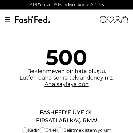
APP'e özel %15 indirim kodu: APP15
500
Beklenmeyen bir hata oluştu.
Lütfen daha sonra tekrar deneyiniz.
Ana sayfaya dön
FASHFED'E ÜYE OL
FIRSATLARI KAÇIRMA!
Kadın
Erkek
Belirtmek istemiyorum