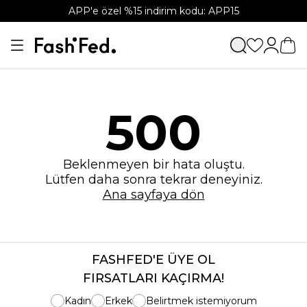
APP'e özel %15 indirim kodu: APP15
500
Beklenmeyen bir hata oluştu.
Lütfen daha sonra tekrar deneyiniz.
Ana sayfaya dön
FASHFED'E ÜYE OL
FIRSATLARI KAÇIRMA!
Kadın
Erkek
Belirtmek istemiyorum