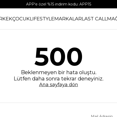
APP'e özel %15 indirim kodu: APP15
RKEK
ÇOCUK
LIFESTYLE
MARKALAR
LAST CALL
MA
500
Beklenmeyen bir hata oluştu.
Lütfen daha sonra tekrar deneyiniz.
Ana sayfaya dön
Mail Adresin