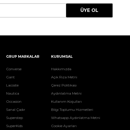
ÜYE OL
GRUP MARKALAR
KURUMSAL
Converse
Hakkımızda
Gant
Açık Rıza Metni
Lacoste
Çerez Politikası
Nautica
Aydınlatma Metni
Occasion
Kullanım Koşulları
Sanal Çadır
Bilgi Toplumu Hizmetleri
Superstep
Whatsapp Aydınlatma Metni
SuperKids
Cookie Ayarları