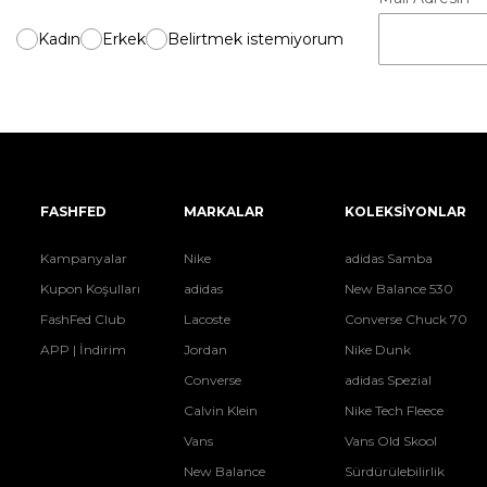
Kadın
Erkek
Belirtmek istemiyorum
FASHFED
MARKALAR
KOLEKSİYONLAR
Kampanyalar
Nike
adidas Samba
Kupon Koşulları
adidas
New Balance 530
FashFed Club
Lacoste
Converse Chuck 70
APP | İndirim
Jordan
Nike Dunk
Converse
adidas Spezial
Calvin Klein
Nike Tech Fleece
Vans
Vans Old Skool
New Balance
Sürdürülebilirlik