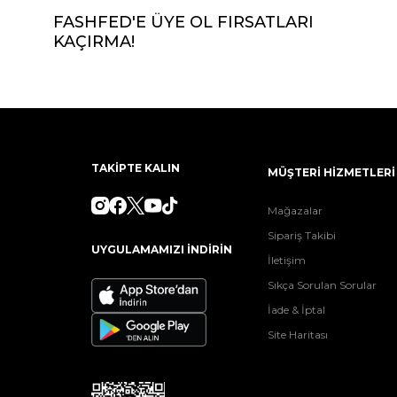
FASHFED'E ÜYE OL FIRSATLARI
KAÇIRMA!
TAKİPTE KALIN
MÜŞTERİ HİZMETLERİ
Mağazalar
Sipariş Takibi
UYGULAMAMIZI İNDİRİN
İletişim
Sıkça Sorulan Sorular
İade & İptal
Site Haritası